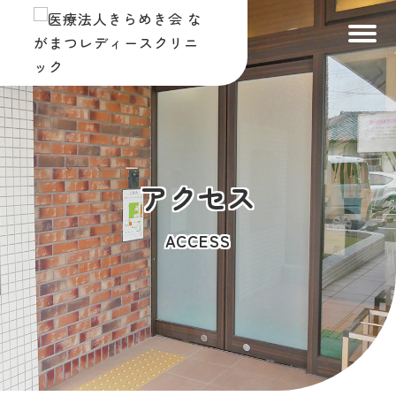
トップ
TOP
診療案内
SERVICES
院長あいさつ
アクセス
GREETING
院内紹介
FACILITIES
ACCESS
アクセス
ACCESS
ブログ
BLOG
ご予約・お問い合わせ