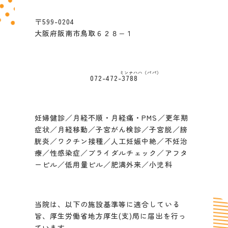
所在地
〒599-0204
大阪府阪南市鳥取６２８−１
電話番号
072-472-
3788
診療内容
妊婦健診／月経不順・月経痛・PMS／更年期
症状／月経移動／子宮がん検診／子宮脱／膀
胱炎／ワクチン接種／人工妊娠中絶／不妊治
療／性感染症／ブライダルチェック／アフタ
ーピル／低用量ピル／肥満外来／小児科
施設基準
当院は、以下の施設基準等に適合している
旨、厚生労働省地方厚生(支)局に届出を行っ
ています。